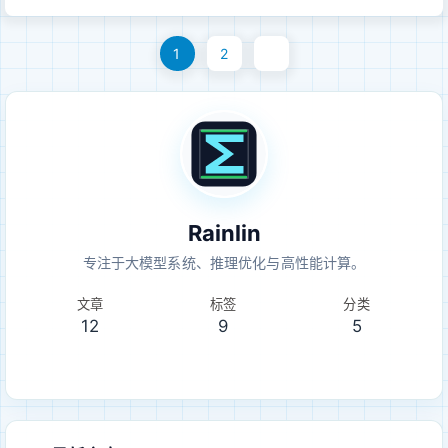
Hessian 信息，量化后再调整剩余...
2023 | arXiv:2210.17323 一句话总结： GPTQ 证明了二阶补
1
2
偿式 post-training weight quantization 可以扩展到大模型，
让低比特 weight-only 量化从简单取整走向真正可用。 一、为
什么 SmoothQuant 之后还需要 GPTQLLM.int8() 发现了大模
型里的 activation outlier：少数 hidden dimension 会出现稳定
且幅度极大的异常值，导致朴素 INT8 量化失效。它的处理方式
是把 outlier channel 拆出来，用 FP16 单独计算。
SmoothQuant 则进一步问：能不能不保留 FP16 outlier 分支，
Rainlin
而是把 activatio...
专注于大模型系统、推理优化与高性能计算。
文章
标签
分类
12
9
5