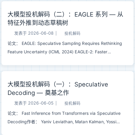
模型已经快把 G...
ICML 2026 | arXiv:2605.26444 一句话总结： 每步根据上下
大模型投机解码（二）：EAGLE 系列 — 从
文动态构造一个 <3k 的 draft 词表，与 EAGLE-2/3 搭配时
特征外推到动态草稿树
draft 时间约减半，端到端 1.17–1.29×。 一、问题：被忽视的
LM head 瓶颈经典 Speculative Decoding（详见这篇）依赖一
发表于
2026-06-08
|
投机解码
个简单的等式：只要 draft 足够快，就能用大模型一次并行验证
论文： EAGLE: Speculative Sampling Requires Rethinking
一串猜测。EAGLE、Medusa 把 draft 砍到只剩一两层
Feature Uncertainty (ICML 2024) EAGLE-2: Faster
Transformer 之后，draft backbone 已经非常瘦，但加速比却
Inference of Language Models with Dynamic Draft Trees
卡住了。 瓶颈跑哪儿去了？藏在 LM head 里。 现代 LLM...
(EMNLP 2024) EAGLE-3: Scaling up Inference Acceleration
of Large Language Models via Training-Time Test (2025)
大模型投机解码（一）：Speculative
作者： Yuhui Li, Fangyun Wei, Chao Zhang, Hongyang
Decoding — 奠基之作
Zhang机构： 北京大学 / Microsoft Research / University of
Waterloo / Vector Institute代码：
发表于
2026-06-05
|
投机解码
github.com/SafeAILab/EAGLE 一句话总结： EAGLE 系列通过
论文： Fast Inference from Transformers via Speculative
在特征层自回归+树状草稿+动态剪枝，在不改变输出分布的前
Decoding作者： Yaniv Leviathan, Matan Kalman, Yossi
提下，把 LLM 推理从 2.7x 一路加速到...
Matias发表： ICML 2023 | arXiv:2211.17192 一句话总结： 在