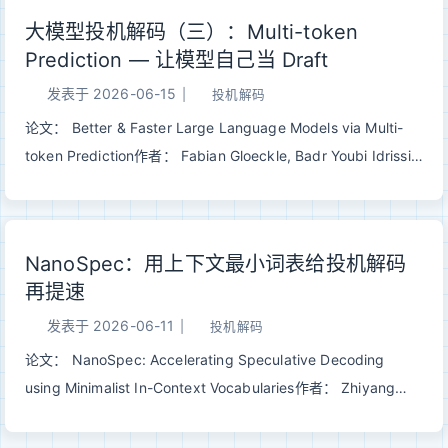
Full Attention 的混合架构，在保持模型质量的前提下大幅压缩
大模型投机解码（三）：Multi-token
KV cache 和推理开销，并内置 MTP module 支持投机解码。
Prediction — 让模型自己当 Draft
一、Qwen3.5-9B 参数概览以 Qwen3.5-9B 为例，核心配置如
下： 参数 值 总层数 32 隐藏维度 4096 FFN 中间维度 12288
发表于
2026-06-15
|
投机解码
词表大小 248,320 最大上下文 262,144（原生），
论文： Better & Faster Large Language Models via Multi-
1,010,000（YaRN 扩展） MTP module 1 层 架构布局 8 × (3
token Prediction作者： Fabian Gloeckle, Badr Youbi Idrissi,
× Gated DeltaNet + 1 × Full Attention) 32 层里有 24 层是
Baptiste Rozière, David Lopez-Paz, Gabriel Synnaeve机
Gated ...
构： Meta / FAIR发表： 2024 | arXiv:2404.19737 一句话总
结： 训练时让模型同时预测未来 n 个 token，推理时用额外的
NanoSpec：用上下文最小词表给投机解码
预测头充当 draft model，实现”自己给自己投机解码”，无需额
再提速
外小模型即可获得 3X 加速。 一、回顾：经典投机解码的痛点
Speculative Decoding 的核心框架：用小模型猜、大模型验。
发表于
2026-06-11
|
投机解码
这个框架优雅且精确等价，但在实际落地时有一个挥之不去的问
论文： NanoSpec: Accelerating Speculative Decoding
题——你需要一个额外的 draft model。 12345经典
using Minimalist In-Context Vocabularies作者： Zhiyang
Speculative Decoding 的部署代价：1. 选型：draft model 要
Chen, Daliang Xu, Yinyuan Zhang, Chenghua Wang,
足够小（推理快）又足够好（猜得准），怎么选？2. 显存：大
Mengwei Xu, Yun Ma机构： 北京大学 / 北京邮电大学发表：