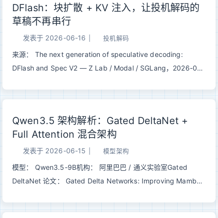
DFlash：块扩散 + KV 注入，让投机解码的
署的格式族——Legacy 块量化打底，K-Quant 用 super-block
草稿不再串行
分层混合精度把 4 bit 做稳，I-Quant 再靠 Importance Matrix
和非线性映射把 2–3 bit 从「不可用」拉到「能跑」。 一、为什
发表于
2026-06-16
|
投机解码
么需要单独讲 llama.cpp 量化大模型量化系列里我们聊过
来源： The next generation of speculative decoding:
LLM.int8()、GPTQ、AWQ——它们的目标大多是 W8A8 或
DFlash and Spec V2 — Z Lab / Modal / SGLang，2026-06-
W4A16 的 GPU 推理，评估也集中在 PyTorch 生态。
15模型： z-lab/Qwen3.5-397B-A17B-DFlash · modal-
llama.cpp 走的是另一条路： 123目标：在 CPU / Apple
labs/Qwen3.5-397B-A17B-DFlash · lmsys/Qwen3.5-397B-
Silicon / 混合 of...
A17B-DFlash前置阅读： Speculative Decoding · EAGLE 系列
Qwen3.5 架构解析：Gated DeltaNet +
· MTP 一句话总结： EAGLE / MTP 把草稿模型砍到只剩一两
Full Attention 混合架构
层，但草稿本身仍然是逐 token 自回归的，对 GPU 不友好。
DFlash 用「块扩散」一次并行吐出整块草稿、用「KV 注入」把
发表于
2026-06-15
|
模型架构
target 的上下文特征直接灌进草稿模型的 KV cache，同时压低
模型： Qwen3.5-9B机构： 阿里巴巴 / 通义实验室Gated
草稿开销、抬高接受率，在 Qwen3.5-397B-A17B 上相对
DeltaNet 论文： Gated Delta Networks: Improving Mamba2
baseline 拿到 >4.3×、相对原生 MTP 拿到 1.5× 的吞吐。 一、
with Delta Rule (ICLR 2025) | arXiv:2412.06464 一句话总
瓶颈：草稿还是串行的经典投机解码的逻辑是「小模型猜、...
结： Qwen3.5 用 3 层 Gated DeltaNet（线性注意力）+ 1 层