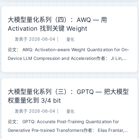
不改变输出分布的前提下，用小模型猜测 + 大模型并行验证，
把自回归解码从串行瓶颈中解放出来，实现 2-3X 加速。 一、
大模型量化系列（四）：AWQ — 用
问题：自回归解码的串行瓶颈大语言模型生成 个 token 需要串
Activation 找到关键 Weight
行跑 次 forward pass。而 decode 阶段通常是 memory
bandwidth bound——GPU 大部分时间在等数据而不是在算数
发表于
2026-06-04
|
量化
据，算力严重闲置。 12GPU 有大量闲置算力，但自回归解码无
论文： AWQ: Activation-aware Weight Quantization for On-
法利用它。因为下一个 token 的计算依赖上一个 token 的结
Device LLM Compression and Acceleration作者： Ji Lin,
果，天然串行。 Speculative Decoding 的核心问题是：能不能
Jiaming Tang, Haotian Tang, Shang Yang, Wei-Ming Chen,
让 GPU 同时验证多个 token，而不是一个一个生成？ 二、核心
Wei-Chen Wang 等发表： MLSys 2024 Best Paper |
思想：猜测 + 验证借鉴 CPU 分支预测的投机执行思想： 用...
arXiv:2306.00978 一句话总结： AWQ 用 activation 找到关键
大模型量化系列（三）：GPTQ — 把大模型
weight channel，再通过等价缩放降低它们的相对量化误差，在
权重量化到 3/4 bit
不做重构、不引入混合精度路径的情况下实现高质量 W4A16 部
署。 一、GPTQ 之后，AWQ 在问什么问题上一篇 GPTQ 解决
发表于
2026-06-04
|
量化
的是 weight-only 低比特量化里的一个核心问题： 如果只把
论文： GPTQ: Accurate Post-Training Quantization for
weight 压到 3/4 bit，怎样避免简单取整把 layer output 搞
Generative Pre-trained Transformers作者： Elias Frantar,
坏？ GPTQ 的答案是二阶补偿：用 calibration activation 构造
Saleh Ashkboos, Torsten Hoefler, Dan Alistarh发表： ICLR