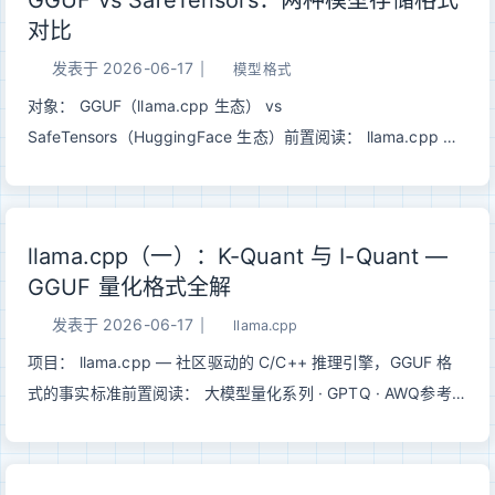
GGUF vs SafeTensors：两种模型存储格式
对比
发表于
2026-06-17
|
模型格式
对象： GGUF（llama.cpp 生态） vs
SafeTensors（HuggingFace 生态）前置阅读： llama.cpp 量
化全解 · GPTQ · AWQ 一句话总结： SafeTensors 是训练侧的
安全交换格式，GGUF 是部署侧的自包含分发包——前者管”存
得安全”，后者管”拿到就跑”。 一、为什么需要两种格式深度学
llama.cpp（一）：K-Quant 与 I-Quant —
习模型本质上就是一堆张量加上描述它们怎么组装的元数据。
GGUF 量化格式全解
但”怎么存这堆张量”这件事，训练和部署有完全不同的需求：
123456训练侧： 部署侧：├─ 需要原始精度
发表于
2026-06-17
|
llama.cpp
（F32/BF16/F16） ├─ 需要量化（Q4_K_M / Q6_K / IQ2_S）
项目： llama.cpp — 社区驱动的 C/C++ 推理引擎，GGUF 格
├─ 多文件分片 → 多卡并行加载 ├─ 单文件 → 拷一个文件就能
式的事实标准前置阅读： 大模型量化系列 · GPTQ · AWQ参考：
跑├─ 权重和配置分开存 → 灵活组合 ├─ 全部打包 → 不依赖任
K-Quant PR #1684 · Importance Matrix PR #4861 · 2-bit I-
何外部文件├─ 安全反序列化 → 替代 pickle ├─ mmap 零拷贝
Quant PR #4897 · 统一评测 arXiv:2601.14277 一句话总结：
→ CPU/边端快速启动└─ ...
llama.cpp 的 GGUF 量化不是单一算法，而是一套面向本地部