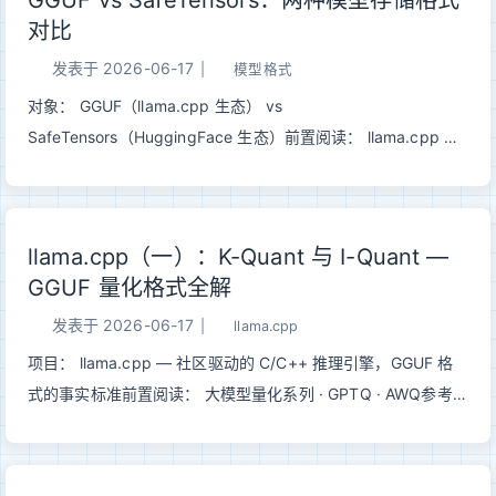
GGUF vs SafeTensors：两种模型存储格式
对比
发表于
2026-06-17
|
模型格式
对象： GGUF（llama.cpp 生态） vs
SafeTensors（HuggingFace 生态）前置阅读： llama.cpp 量
化全解 · GPTQ · AWQ 一句话总结： SafeTensors 是训练侧的
安全交换格式，GGUF 是部署侧的自包含分发包——前者管”存
得安全”，后者管”拿到就跑”。 一、为什么需要两种格式深度学
llama.cpp（一）：K-Quant 与 I-Quant —
习模型本质上就是一堆张量加上描述它们怎么组装的元数据。
GGUF 量化格式全解
但”怎么存这堆张量”这件事，训练和部署有完全不同的需求：
123456训练侧： 部署侧：├─ 需要原始精度
发表于
2026-06-17
|
llama.cpp
（F32/BF16/F16） ├─ 需要量化（Q4_K_M / Q6_K / IQ2_S）
项目： llama.cpp — 社区驱动的 C/C++ 推理引擎，GGUF 格
├─ 多文件分片 → 多卡并行加载 ├─ 单文件 → 拷一个文件就能
式的事实标准前置阅读： 大模型量化系列 · GPTQ · AWQ参考：
跑├─ 权重和配置分开存 → 灵活组合 ├─ 全部打包 → 不依赖任
K-Quant PR #1684 · Importance Matrix PR #4861 · 2-bit I-
何外部文件├─ 安全反序列化 → 替代 pickle ├─ mmap 零拷贝
Quant PR #4897 · 统一评测 arXiv:2601.14277 一句话总结：
→ CPU/边端快速启动└─ ...
llama.cpp 的 GGUF 量化不是单一算法，而是一套面向本地部