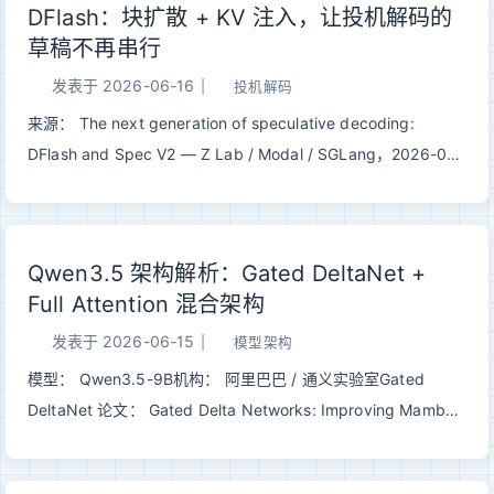
DFlash：块扩散 + KV 注入，让投机解码的
署的格式族——Legacy 块量化打底，K-Quant 用 super-block
草稿不再串行
分层混合精度把 4 bit 做稳，I-Quant 再靠 Importance Matrix
和非线性映射把 2–3 bit 从「不可用」拉到「能跑」。 一、为什
发表于
2026-06-16
|
投机解码
么需要单独讲 llama.cpp 量化大模型量化系列里我们聊过
来源： The next generation of speculative decoding:
LLM.int8()、GPTQ、AWQ——它们的目标大多是 W8A8 或
DFlash and Spec V2 — Z Lab / Modal / SGLang，2026-06-
W4A16 的 GPU 推理，评估也集中在 PyTorch 生态。
15模型： z-lab/Qwen3.5-397B-A17B-DFlash · modal-
llama.cpp 走的是另一条路： 123目标：在 CPU / Apple
labs/Qwen3.5-397B-A17B-DFlash · lmsys/Qwen3.5-397B-
Silicon / 混合 of...
A17B-DFlash前置阅读： Speculative Decoding · EAGLE 系列
Qwen3.5 架构解析：Gated DeltaNet +
· MTP 一句话总结： EAGLE / MTP 把草稿模型砍到只剩一两
Full Attention 混合架构
层，但草稿本身仍然是逐 token 自回归的，对 GPU 不友好。
DFlash 用「块扩散」一次并行吐出整块草稿、用「KV 注入」把
发表于
2026-06-15
|
模型架构
target 的上下文特征直接灌进草稿模型的 KV cache，同时压低
模型： Qwen3.5-9B机构： 阿里巴巴 / 通义实验室Gated
草稿开销、抬高接受率，在 Qwen3.5-397B-A17B 上相对
DeltaNet 论文： Gated Delta Networks: Improving Mamba2
baseline 拿到 >4.3×、相对原生 MTP 拿到 1.5× 的吞吐。 一、
with Delta Rule (ICLR 2025) | arXiv:2412.06464 一句话总
瓶颈：草稿还是串行的经典投机解码的逻辑是「小模型猜、...
结： Qwen3.5 用 3 层 Gated DeltaNet（线性注意力）+ 1 层