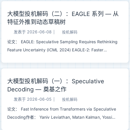
模型已经快把 G...
ICML 2026 | arXiv:2605.26444 一句话总结： 每步根据上下
大模型投机解码（二）：EAGLE 系列 — 从
文动态构造一个 <3k 的 draft 词表，与 EAGLE-2/3 搭配时
特征外推到动态草稿树
draft 时间约减半，端到端 1.17–1.29×。 一、问题：被忽视的
LM head 瓶颈经典 Speculative Decoding（详见这篇）依赖一
发表于
2026-06-08
|
投机解码
个简单的等式：只要 draft 足够快，就能用大模型一次并行验证
论文： EAGLE: Speculative Sampling Requires Rethinking
一串猜测。EAGLE、Medusa 把 draft 砍到只剩一两层
Feature Uncertainty (ICML 2024) EAGLE-2: Faster
Transformer 之后，draft backbone 已经非常瘦，但加速比却
Inference of Language Models with Dynamic Draft Trees
卡住了。 瓶颈跑哪儿去了？藏在 LM head 里。 现代 LLM...
(EMNLP 2024) EAGLE-3: Scaling up Inference Acceleration
of Large Language Models via Training-Time Test (2025)
大模型投机解码（一）：Speculative
作者： Yuhui Li, Fangyun Wei, Chao Zhang, Hongyang
Decoding — 奠基之作
Zhang机构： 北京大学 / Microsoft Research / University of
Waterloo / Vector Institute代码：
发表于
2026-06-05
|
投机解码
github.com/SafeAILab/EAGLE 一句话总结： EAGLE 系列通过
论文： Fast Inference from Transformers via Speculative
在特征层自回归+树状草稿+动态剪枝，在不改变输出分布的前
Decoding作者： Yaniv Leviathan, Matan Kalman, Yossi
提下，把 LLM 推理从 2.7x 一路加速到...
Matias发表： ICML 2023 | arXiv:2211.17192 一句话总结： 在