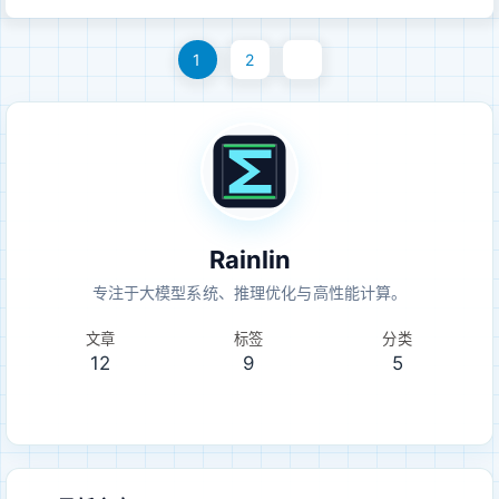
Hessian 信息，量化后再调整剩余...
2023 | arXiv:2210.17323 一句话总结： GPTQ 证明了二阶补
1
2
偿式 post-training weight quantization 可以扩展到大模型，
让低比特 weight-only 量化从简单取整走向真正可用。 一、为
什么 SmoothQuant 之后还需要 GPTQLLM.int8() 发现了大模
型里的 activation outlier：少数 hidden dimension 会出现稳定
且幅度极大的异常值，导致朴素 INT8 量化失效。它的处理方式
是把 outlier channel 拆出来，用 FP16 单独计算。
SmoothQuant 则进一步问：能不能不保留 FP16 outlier 分支，
Rainlin
而是把 activatio...
专注于大模型系统、推理优化与高性能计算。
文章
标签
分类
12
9
5