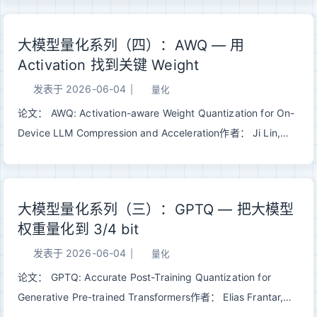
不改变输出分布的前提下，用小模型猜测 + 大模型并行验证，
把自回归解码从串行瓶颈中解放出来，实现 2-3X 加速。 一、
大模型量化系列（四）：AWQ — 用
问题：自回归解码的串行瓶颈大语言模型生成 个 token 需要串
Activation 找到关键 Weight
行跑 次 forward pass。而 decode 阶段通常是 memory
bandwidth bound——GPU 大部分时间在等数据而不是在算数
发表于
2026-06-04
|
量化
据，算力严重闲置。 12GPU 有大量闲置算力，但自回归解码无
论文： AWQ: Activation-aware Weight Quantization for On-
法利用它。因为下一个 token 的计算依赖上一个 token 的结
Device LLM Compression and Acceleration作者： Ji Lin,
果，天然串行。 Speculative Decoding 的核心问题是：能不能
Jiaming Tang, Haotian Tang, Shang Yang, Wei-Ming Chen,
让 GPU 同时验证多个 token，而不是一个一个生成？ 二、核心
Wei-Chen Wang 等发表： MLSys 2024 Best Paper |
思想：猜测 + 验证借鉴 CPU 分支预测的投机执行思想： 用...
arXiv:2306.00978 一句话总结： AWQ 用 activation 找到关键
大模型量化系列（三）：GPTQ — 把大模型
weight channel，再通过等价缩放降低它们的相对量化误差，在
权重量化到 3/4 bit
不做重构、不引入混合精度路径的情况下实现高质量 W4A16 部
署。 一、GPTQ 之后，AWQ 在问什么问题上一篇 GPTQ 解决
发表于
2026-06-04
|
量化
的是 weight-only 低比特量化里的一个核心问题： 如果只把
论文： GPTQ: Accurate Post-Training Quantization for
weight 压到 3/4 bit，怎样避免简单取整把 layer output 搞
Generative Pre-trained Transformers作者： Elias Frantar,
坏？ GPTQ 的答案是二阶补偿：用 calibration activation 构造
Saleh Ashkboos, Torsten Hoefler, Dan Alistarh发表： ICLR