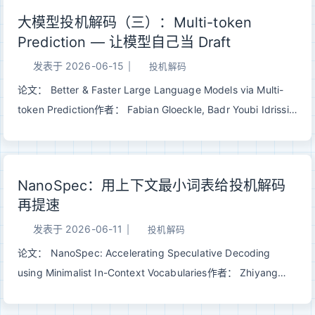
Full Attention 的混合架构，在保持模型质量的前提下大幅压缩
大模型投机解码（三）：Multi-token
KV cache 和推理开销，并内置 MTP module 支持投机解码。
Prediction — 让模型自己当 Draft
一、Qwen3.5-9B 参数概览以 Qwen3.5-9B 为例，核心配置如
下： 参数 值 总层数 32 隐藏维度 4096 FFN 中间维度 12288
发表于
2026-06-15
|
投机解码
词表大小 248,320 最大上下文 262,144（原生），
论文： Better & Faster Large Language Models via Multi-
1,010,000（YaRN 扩展） MTP module 1 层 架构布局 8 × (3
token Prediction作者： Fabian Gloeckle, Badr Youbi Idrissi,
× Gated DeltaNet + 1 × Full Attention) 32 层里有 24 层是
Baptiste Rozière, David Lopez-Paz, Gabriel Synnaeve机
Gated ...
构： Meta / FAIR发表： 2024 | arXiv:2404.19737 一句话总
结： 训练时让模型同时预测未来 n 个 token，推理时用额外的
NanoSpec：用上下文最小词表给投机解码
预测头充当 draft model，实现”自己给自己投机解码”，无需额
再提速
外小模型即可获得 3X 加速。 一、回顾：经典投机解码的痛点
Speculative Decoding 的核心框架：用小模型猜、大模型验。
发表于
2026-06-11
|
投机解码
这个框架优雅且精确等价，但在实际落地时有一个挥之不去的问
论文： NanoSpec: Accelerating Speculative Decoding
题——你需要一个额外的 draft model。 12345经典
using Minimalist In-Context Vocabularies作者： Zhiyang
Speculative Decoding 的部署代价：1. 选型：draft model 要
Chen, Daliang Xu, Yinyuan Zhang, Chenghua Wang,
足够小（推理快）又足够好（猜得准），怎么选？2. 显存：大
Mengwei Xu, Yun Ma机构： 北京大学 / 北京邮电大学发表：