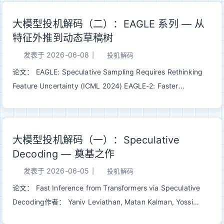
模型已经快把 G...
ICML 2026 | arXiv:2605.26444 一句话总结： 每步根据上下
大模型投机解码（二）：EAGLE 系列 — 从
文动态构造一个 <3k 的 draft 词表，与 EAGLE-2/3 搭配时
特征外推到动态草稿树
draft 时间约减半，端到端 1.17–1.29×。 一、问题：被忽视的
LM head 瓶颈经典 Speculative Decoding（详见这篇）依赖一
发表于
2026-06-08
|
投机解码
个简单的等式：只要 draft 足够快，就能用大模型一次并行验证
论文： EAGLE: Speculative Sampling Requires Rethinking
一串猜测。EAGLE、Medusa 把 draft 砍到只剩一两层
Feature Uncertainty (ICML 2024) EAGLE-2: Faster
Transformer 之后，draft backbone 已经非常瘦，但加速比却
Inference of Language Models with Dynamic Draft Trees
卡住了。 瓶颈跑哪儿去了？藏在 LM head 里。 现代 LLM...
(EMNLP 2024) EAGLE-3: Scaling up Inference Acceleration
of Large Language Models via Training-Time Test (2025)
大模型投机解码（一）：Speculative
作者： Yuhui Li, Fangyun Wei, Chao Zhang, Hongyang
Decoding — 奠基之作
Zhang机构： 北京大学 / Microsoft Research / University of
Waterloo / Vector Institute代码：
发表于
2026-06-05
|
投机解码
github.com/SafeAILab/EAGLE 一句话总结： EAGLE 系列通过
论文： Fast Inference from Transformers via Speculative
在特征层自回归+树状草稿+动态剪枝，在不改变输出分布的前
Decoding作者： Yaniv Leviathan, Matan Kalman, Yossi
提下，把 LLM 推理从 2.7x 一路加速到...
Matias发表： ICML 2023 | arXiv:2211.17192 一句话总结： 在