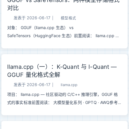
GGUF vs SafeTensors：两种模型存储格式
对比
发表于
2026-06-17
|
模型格式
对象： GGUF（llama.cpp 生态） vs
SafeTensors（HuggingFace 生态）前置阅读： llama.cpp 量
化全解 · GPTQ · AWQ 一句话总结： SafeTensors 是训练侧的
安全交换格式，GGUF 是部署侧的自包含分发包——前者管”存
得安全”，后者管”拿到就跑”。 一、为什么需要两种格式深度学
llama.cpp（一）：K-Quant 与 I-Quant —
习模型本质上就是一堆张量加上描述它们怎么组装的元数据。
GGUF 量化格式全解
但”怎么存这堆张量”这件事，训练和部署有完全不同的需求：
123456训练侧： 部署侧：├─ 需要原始精度
发表于
2026-06-17
|
llama.cpp
（F32/BF16/F16） ├─ 需要量化（Q4_K_M / Q6_K / IQ2_S）
项目： llama.cpp — 社区驱动的 C/C++ 推理引擎，GGUF 格
├─ 多文件分片 → 多卡并行加载 ├─ 单文件 → 拷一个文件就能
式的事实标准前置阅读： 大模型量化系列 · GPTQ · AWQ参考：
跑├─ 权重和配置分开存 → 灵活组合 ├─ 全部打包 → 不依赖任
K-Quant PR #1684 · Importance Matrix PR #4861 · 2-bit I-
何外部文件├─ 安全反序列化 → 替代 pickle ├─ mmap 零拷贝
Quant PR #4897 · 统一评测 arXiv:2601.14277 一句话总结：
→ CPU/边端快速启动└─ ...
llama.cpp 的 GGUF 量化不是单一算法，而是一套面向本地部