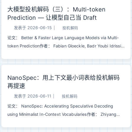
Full Attention 的混合架构，在保持模型质量的前提下大幅压缩
大模型投机解码（三）：Multi-token
KV cache 和推理开销，并内置 MTP module 支持投机解码。
Prediction — 让模型自己当 Draft
一、Qwen3.5-9B 参数概览以 Qwen3.5-9B 为例，核心配置如
下： 参数 值 总层数 32 隐藏维度 4096 FFN 中间维度 12288
发表于
2026-06-15
|
投机解码
词表大小 248,320 最大上下文 262,144（原生），
论文： Better & Faster Large Language Models via Multi-
1,010,000（YaRN 扩展） MTP module 1 层 架构布局 8 × (3
token Prediction作者： Fabian Gloeckle, Badr Youbi Idrissi,
× Gated DeltaNet + 1 × Full Attention) 32 层里有 24 层是
Baptiste Rozière, David Lopez-Paz, Gabriel Synnaeve机
Gated ...
构： Meta / FAIR发表： 2024 | arXiv:2404.19737 一句话总
结： 训练时让模型同时预测未来 n 个 token，推理时用额外的
NanoSpec：用上下文最小词表给投机解码
预测头充当 draft model，实现”自己给自己投机解码”，无需额
再提速
外小模型即可获得 3X 加速。 一、回顾：经典投机解码的痛点
Speculative Decoding 的核心框架：用小模型猜、大模型验。
发表于
2026-06-11
|
投机解码
这个框架优雅且精确等价，但在实际落地时有一个挥之不去的问
论文： NanoSpec: Accelerating Speculative Decoding
题——你需要一个额外的 draft model。 12345经典
using Minimalist In-Context Vocabularies作者： Zhiyang
Speculative Decoding 的部署代价：1. 选型：draft model 要
Chen, Daliang Xu, Yinyuan Zhang, Chenghua Wang,
足够小（推理快）又足够好（猜得准），怎么选？2. 显存：大
Mengwei Xu, Yun Ma机构： 北京大学 / 北京邮电大学发表：