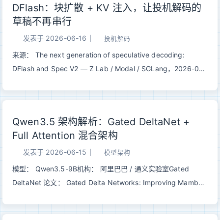
DFlash：块扩散 + KV 注入，让投机解码的
署的格式族——Legacy 块量化打底，K-Quant 用 super-block
草稿不再串行
分层混合精度把 4 bit 做稳，I-Quant 再靠 Importance Matrix
和非线性映射把 2–3 bit 从「不可用」拉到「能跑」。 一、为什
发表于
2026-06-16
|
投机解码
么需要单独讲 llama.cpp 量化大模型量化系列里我们聊过
来源： The next generation of speculative decoding:
LLM.int8()、GPTQ、AWQ——它们的目标大多是 W8A8 或
DFlash and Spec V2 — Z Lab / Modal / SGLang，2026-06-
W4A16 的 GPU 推理，评估也集中在 PyTorch 生态。
15模型： z-lab/Qwen3.5-397B-A17B-DFlash · modal-
llama.cpp 走的是另一条路： 123目标：在 CPU / Apple
labs/Qwen3.5-397B-A17B-DFlash · lmsys/Qwen3.5-397B-
Silicon / 混合 of...
A17B-DFlash前置阅读： Speculative Decoding · EAGLE 系列
Qwen3.5 架构解析：Gated DeltaNet +
· MTP 一句话总结： EAGLE / MTP 把草稿模型砍到只剩一两
Full Attention 混合架构
层，但草稿本身仍然是逐 token 自回归的，对 GPU 不友好。
DFlash 用「块扩散」一次并行吐出整块草稿、用「KV 注入」把
发表于
2026-06-15
|
模型架构
target 的上下文特征直接灌进草稿模型的 KV cache，同时压低
模型： Qwen3.5-9B机构： 阿里巴巴 / 通义实验室Gated
草稿开销、抬高接受率，在 Qwen3.5-397B-A17B 上相对
DeltaNet 论文： Gated Delta Networks: Improving Mamba2
baseline 拿到 >4.3×、相对原生 MTP 拿到 1.5× 的吞吐。 一、
with Delta Rule (ICLR 2025) | arXiv:2412.06464 一句话总
瓶颈：草稿还是串行的经典投机解码的逻辑是「小模型猜、...
结： Qwen3.5 用 3 层 Gated DeltaNet（线性注意力）+ 1 层