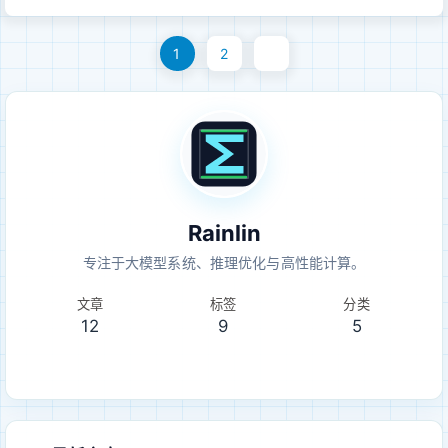
Hessian 信息，量化后再调整剩余...
2023 | arXiv:2210.17323 一句话总结： GPTQ 证明了二阶补
1
2
偿式 post-training weight quantization 可以扩展到大模型，
让低比特 weight-only 量化从简单取整走向真正可用。 一、为
什么 SmoothQuant 之后还需要 GPTQLLM.int8() 发现了大模
型里的 activation outlier：少数 hidden dimension 会出现稳定
且幅度极大的异常值，导致朴素 INT8 量化失效。它的处理方式
是把 outlier channel 拆出来，用 FP16 单独计算。
SmoothQuant 则进一步问：能不能不保留 FP16 outlier 分支，
Rainlin
而是把 activatio...
专注于大模型系统、推理优化与高性能计算。
文章
标签
分类
12
9
5