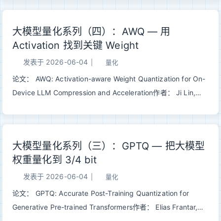
不改变输出分布的前提下，用小模型猜测 + 大模型并行验证，
把自回归解码从串行瓶颈中解放出来，实现 2-3X 加速。 一、
大模型量化系列（四）：AWQ — 用
问题：自回归解码的串行瓶颈大语言模型生成 个 token 需要串
Activation 找到关键 Weight
行跑 次 forward pass。而 decode 阶段通常是 memory
bandwidth bound——GPU 大部分时间在等数据而不是在算数
发表于
2026-06-04
|
量化
据，算力严重闲置。 12GPU 有大量闲置算力，但自回归解码无
论文： AWQ: Activation-aware Weight Quantization for On-
法利用它。因为下一个 token 的计算依赖上一个 token 的结
Device LLM Compression and Acceleration作者： Ji Lin,
果，天然串行。 Speculative Decoding 的核心问题是：能不能
Jiaming Tang, Haotian Tang, Shang Yang, Wei-Ming Chen,
让 GPU 同时验证多个 token，而不是一个一个生成？ 二、核心
Wei-Chen Wang 等发表： MLSys 2024 Best Paper |
思想：猜测 + 验证借鉴 CPU 分支预测的投机执行思想： 用...
arXiv:2306.00978 一句话总结： AWQ 用 activation 找到关键
大模型量化系列（三）：GPTQ — 把大模型
weight channel，再通过等价缩放降低它们的相对量化误差，在
权重量化到 3/4 bit
不做重构、不引入混合精度路径的情况下实现高质量 W4A16 部
署。 一、GPTQ 之后，AWQ 在问什么问题上一篇 GPTQ 解决
发表于
2026-06-04
|
量化
的是 weight-only 低比特量化里的一个核心问题： 如果只把
论文： GPTQ: Accurate Post-Training Quantization for
weight 压到 3/4 bit，怎样避免简单取整把 layer output 搞
Generative Pre-trained Transformers作者： Elias Frantar,
坏？ GPTQ 的答案是二阶补偿：用 calibration activation 构造
Saleh Ashkboos, Torsten Hoefler, Dan Alistarh发表： ICLR